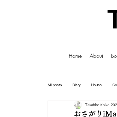
Home
About
Bo
All posts
Diary
House
Co
Takahiro Koike
20
おさがりiMa