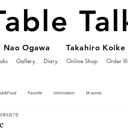
Table Tal
Nao Ogawa Takahiro Koike
oks
Gallery
Diary
Online Shop
Order Ill
ok&Food
Favorite
Information
M.words
22年6月7日
c