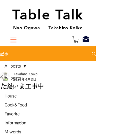
Table Talk
Nao Ogawa Takahiro Koike
記事
All posts
Takahiro Koike
All posts
2023年4月3日
ただいま工事中
Diary
House
Cook&Food
Favorite
Information
M.words