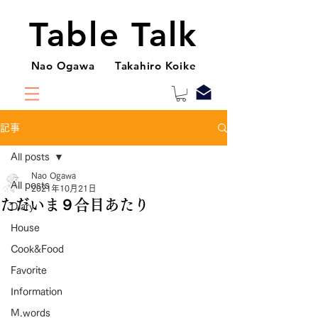
Table Talk
Nao Ogawa Takahiro Koike
記事
All posts
Nao Ogawa
All posts
2021年10月21日
ただいま９合目あたり
Diary
House
Cook&Food
Favorite
Information
M.words