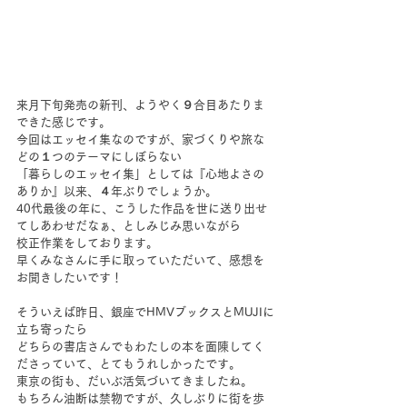
来月下旬発売の新刊、ようやく９合目あたりま
できた感じです。
今回はエッセイ集なのですが、家づくりや旅な
どの１つのテーマにしぼらない
「暮らしのエッセイ集」としては『心地よさの
ありか』以来、４年ぶりでしょうか。
40代最後の年に、こうした作品を世に送り出せ
てしあわせだなぁ、としみじみ思いながら
校正作業をしております。
早くみなさんに手に取っていただいて、感想を
お聞きしたいです！
そういえば昨日、銀座でHMVブックスとMUJIに
立ち寄ったら
どちらの書店さんでもわたしの本を面陳してく
ださっていて、とてもうれしかったです。
東京の街も、だいぶ活気づいてきましたね。
もちろん油断は禁物ですが、久しぶりに街を歩