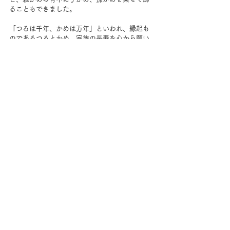
ることもできました。
「つるは千年、かめは万年」といわれ、縁起も
のであるつるとかめ。家族の長寿を心から願い
ます！
すべて表示
最新記事