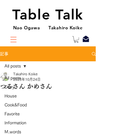
Table Talk
Nao Ogawa Takahiro Koike
記事
All posts
Takahiro Koike
All posts
2023年10月24日
つるさん かめさん
Diary
House
Cook&Food
Favorite
Information
M.words