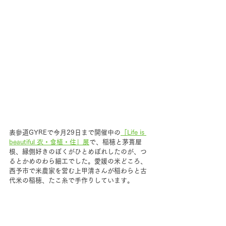
表参道GYREで今月29日まで開催中の
「Life is 
beautiful 衣・食植・住」展
で、稲穂と茅葺屋
根、縁側好きのぼくがひとめぼれしたのが、つ
るとかめのわら細工でした。愛媛の米どころ、
西予市で米農家を営む上甲清さんが稲わらと古
代米の稲穂、たこ糸で手作りしています。