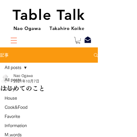
Table Talk
Nao Ogawa Takahiro Koike
記事
All posts
Nao Ogawa
All posts
2021年10月7日
はじめてのこと
Diary
House
Cook&Food
Favorite
Information
M.words