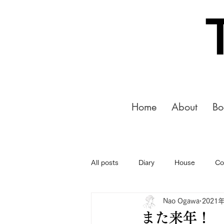
Home
About
Bo
All posts
Diary
House
Co
Nao Ogawa
2021
また来年！