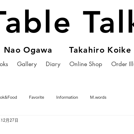
Table Tal
Nao Ogawa Takahiro Koike
oks
Gallery
Diary
Online Shop
Order Ill
ok&Food
Favorite
Information
M.words
年12月27日