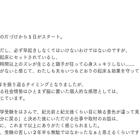
の片づけから１日がスタート。
だし、必ず早起きしなくてはいけないわけではないのですが、
起床にセットされているし、
時間以上のズレが生じると調子が狂って心身スッキリしない……
がないと感じて、わたしも夫もいつもどおりの起床＆始業を守っ
年を振り返るタイミングとなりましたが、
る社会情勢はひとまず脇に置いた個人的な感想としては、
じています。
学受験をはさんで、紀元前と紀元後くらい目に映る景色が違って
分に戻る」と決めた後にいただける仕事や取材のお話は、
に、これまで以上にありがたく感じられました。
、受験の苦しい２年半も無駄ではなかったなぁと思えるくらいで