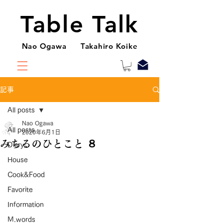
Table Talk
Nao Ogawa Takahiro Koike
記事
All posts
Nao Ogawa
All posts
2020年6月1日
みちるのひとこと ８
Diary
House
Cook&Food
Favorite
Information
M.words