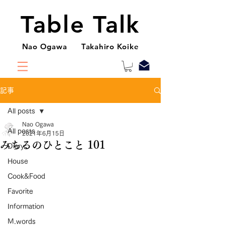
Table Talk
Nao Ogawa Takahiro Koike
記事
All posts
Nao Ogawa
All posts
2021年6月15日
みちるのひとこと 101
Diary
House
Cook&Food
Favorite
Information
M.words