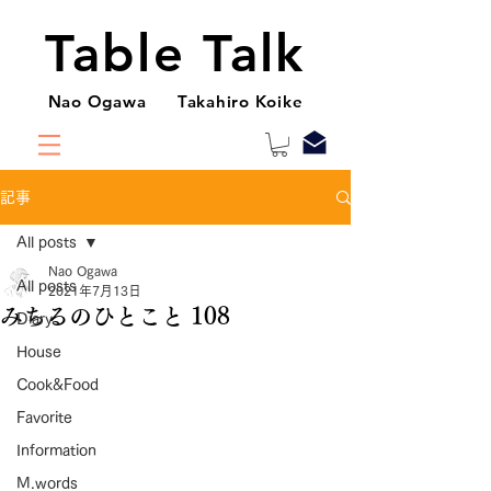
Table Talk
Nao Ogawa Takahiro Koike
記事
All posts
Nao Ogawa
All posts
2021年7月13日
みちるのひとこと 108
Diary
House
Cook&Food
Favorite
Information
M.words