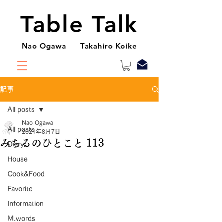
Table Talk
Nao Ogawa Takahiro Koike
記事
All posts
Nao Ogawa
All posts
2021年8月7日
みちるのひとこと 113
Diary
House
Cook&Food
Favorite
Information
M.words