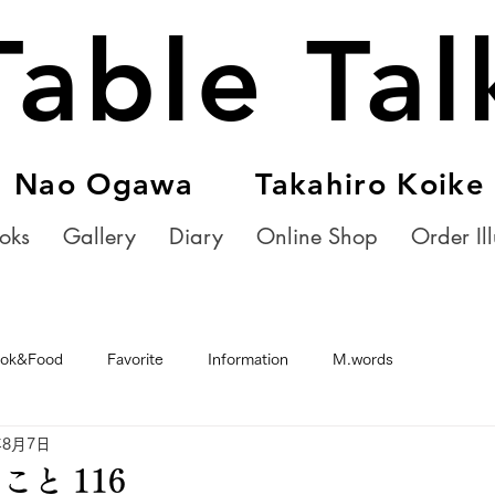
Table Tal
Nao Ogawa Takahiro Koike
oks
Gallery
Diary
Online Shop
Order Ill
ok&Food
Favorite
Information
M.words
年8月7日
と 116