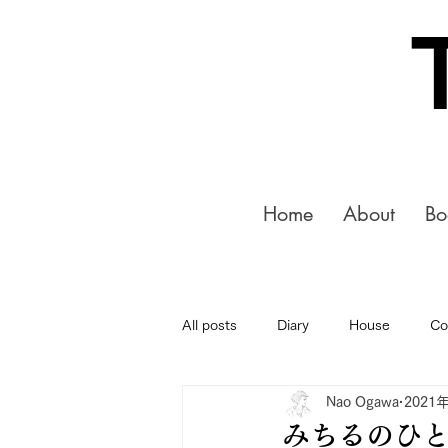
Home
About
Bo
All posts
Diary
House
Co
Nao Ogawa
2021
みちるのひとこ