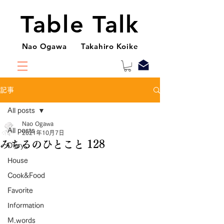
Table Talk
Nao Ogawa Takahiro Koike
記事
All posts
Nao Ogawa
All posts
2021年10月7日
みちるのひとこと 128
Diary
House
Cook&Food
Favorite
Information
M.words