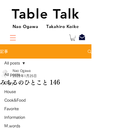
Table Talk
Nao Ogawa Takahiro Koike
記事
All posts
Nao Ogawa
All posts
2022年1月25日
みちるのひとこと 146
Diary
House
Cook&Food
Favorite
Information
M.words