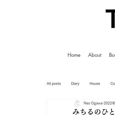
Home
About
Bo
All posts
Diary
House
Co
Nao Ogawa
2022
みちるのひとこ