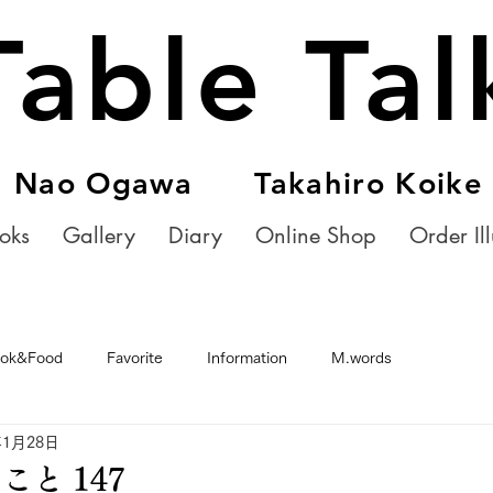
Table Tal
Nao Ogawa Takahiro Koike
oks
Gallery
Diary
Online Shop
Order Ill
ok&Food
Favorite
Information
M.words
年1月28日
と 147