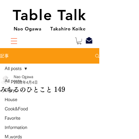
Table Talk
Nao Ogawa Takahiro Koike
記事
All posts
Nao Ogawa
All posts
2022年4月4日
みちるのひとこと 149
Diary
House
Cook&Food
Favorite
Information
M.words