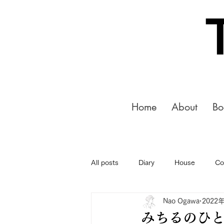
Home
About
Bo
All posts
Diary
House
Co
Nao Ogawa
2022
みちるのひとこ