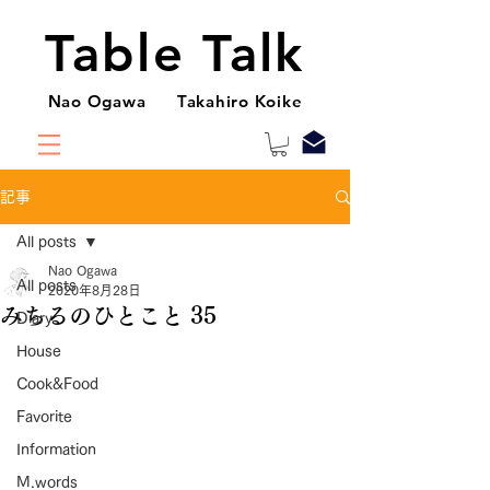
Table Talk
Nao Ogawa Takahiro Koike
記事
All posts
Nao Ogawa
All posts
2020年8月28日
みちるのひとこと 35
Diary
House
Cook&Food
Favorite
Information
M.words