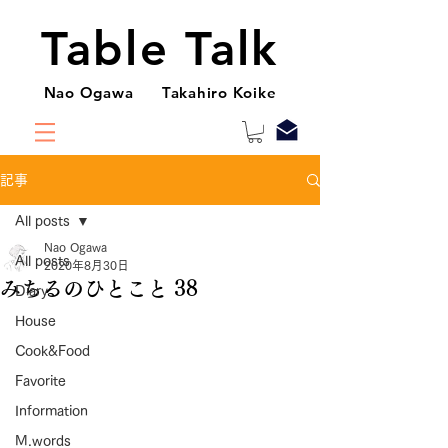
Table Talk
Nao Ogawa Takahiro Koike
記事
All posts
Nao Ogawa
All posts
2020年8月30日
みちるのひとこと 38
Diary
House
Cook&Food
Favorite
Information
M.words