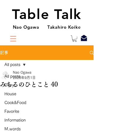
Table Talk
Nao Ogawa Takahiro Koike
記事
All posts
Nao Ogawa
All posts
2020年9月1日
みちるのひとこと 40
Diary
House
Cook&Food
Favorite
Information
M.words