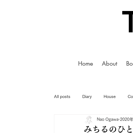
Home
About
Bo
All posts
Diary
House
Co
Nao Ogawa
2020
みちるのひと