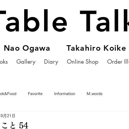
Table Tal
Nao Ogawa Takahiro Koike
oks
Gallery
Diary
Online Shop
Order Ill
ok&Food
Favorite
Information
M.words
年9月21日
こと 54