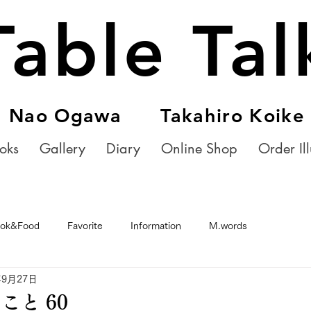
Table Tal
Nao Ogawa Takahiro Koike
oks
Gallery
Diary
Online Shop
Order Ill
ok&Food
Favorite
Information
M.words
年9月27日
こと 60