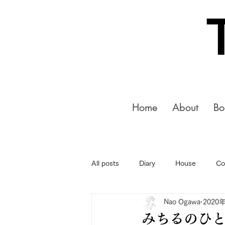
Home
About
Bo
All posts
Diary
House
Co
Nao Ogawa
2020
みちるのひと