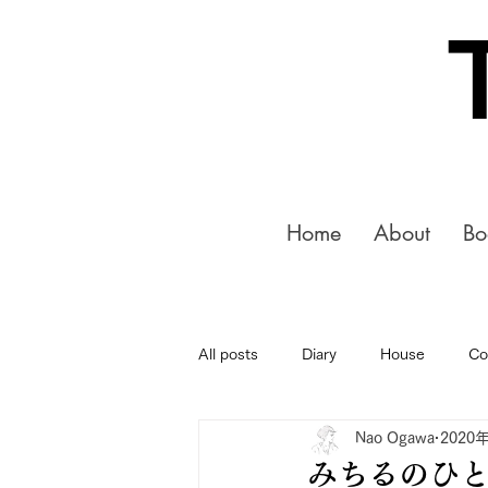
Home
About
Bo
All posts
Diary
House
Co
Nao Ogawa
2020
みちるのひと