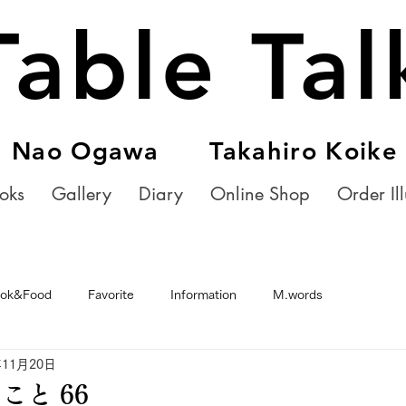
Table Tal
Nao Ogawa Takahiro Koike
oks
Gallery
Diary
Online Shop
Order Ill
ok&Food
Favorite
Information
M.words
年11月20日
こと 66