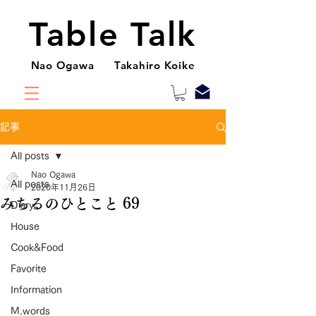
Table Talk
Nao Ogawa Takahiro Koike
記事
All posts
Nao Ogawa
All posts
2020年11月26日
みちるのひとこと 69
Diary
House
Cook&Food
Favorite
Information
M.words