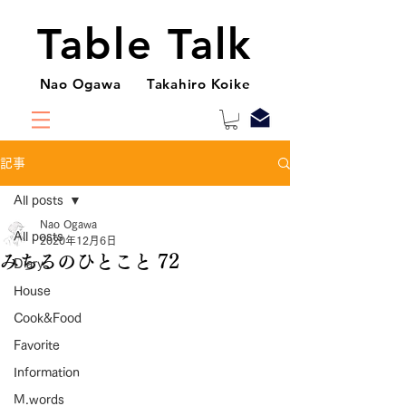
Table Talk
Nao Ogawa Takahiro Koike
記事
All posts
Nao Ogawa
All posts
2020年12月6日
みちるのひとこと 72
Diary
House
Cook&Food
Favorite
Information
M.words