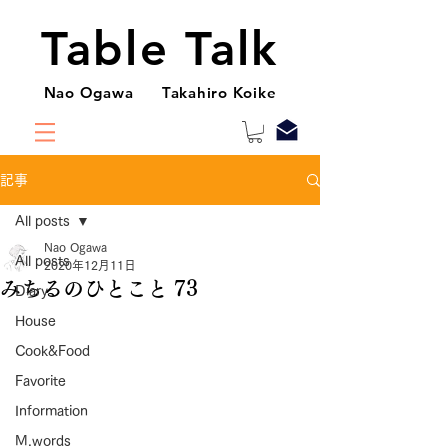
Table Talk
Nao Ogawa Takahiro Koike
記事
All posts
Nao Ogawa
All posts
2020年12月11日
みちるのひとこと 73
Diary
House
Cook&Food
Favorite
Information
M.words