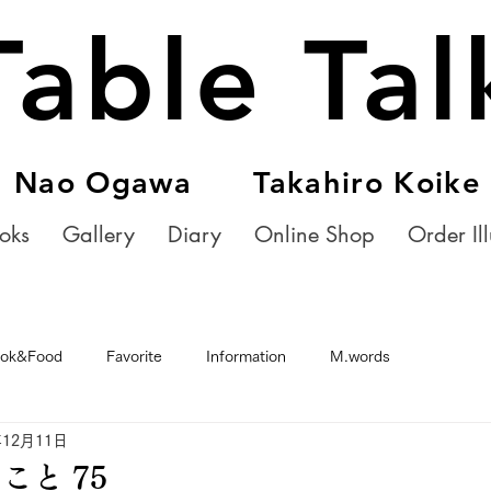
Table Tal
Nao Ogawa Takahiro Koike
oks
Gallery
Diary
Online Shop
Order Ill
ok&Food
Favorite
Information
M.words
年12月11日
こと 75