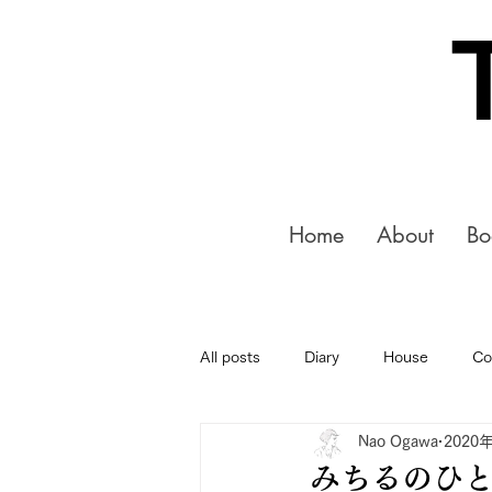
Home
About
Bo
All posts
Diary
House
Co
Nao Ogawa
2020
みちるのひと