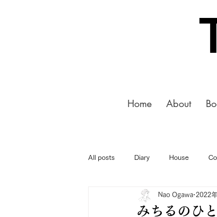
Home
About
Bo
All posts
Diary
House
Co
Nao Ogawa
2022
みちるのひと