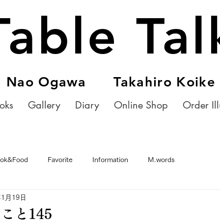
Table Tal
Nao Ogawa Takahiro Koike
oks
Gallery
Diary
Online Shop
Order Ill
ok&Food
Favorite
Information
M.words
年1月19日
こと145