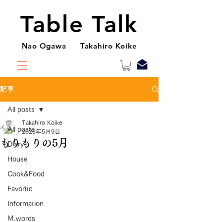
Table Talk
Nao Ogawa Takahiro Koike
記事
All posts
Takahiro Koike
All posts
2023年5月9日
もりもりの5月
Diary
House
Cook&Food
Favorite
Information
M.words