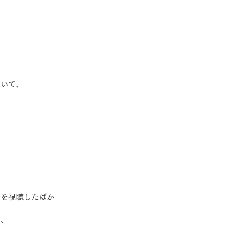
ていて、
劇を視聴したばか
て、