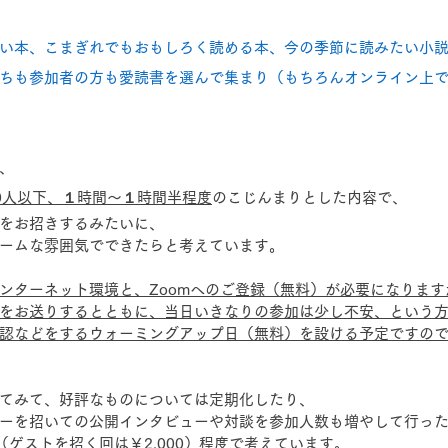
い本、こまぎれでもおもしろく読める本、今の季節に読みたい小
ちも参加者の方も愛読書を選んで集まり（もちろんオンライン上
、
0人以下、１時間〜１時間半程度
のこじんまりとした内容で、
をお招きするみたいに、
ームな雰囲気でできたらと考えています。
ンターネット環境と、Zoomへのご登録（無料）が必要になります
をお送りするとともに、当日いきなりの参加は少し不安、という
認などをするウォーミングアップ日（無料）を設ける予定ですの
てみて、好評なものについては定期化したり、
ーを招いての公開インタビューや対談を参加人数も増やして行っ
0（ゲストを招く回は￥2,000）程度で考えています。