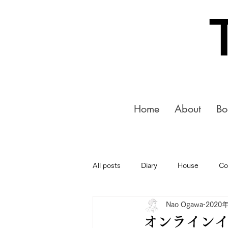
Home
About
Bo
All posts
Diary
House
Co
Nao Ogawa
2020
オンライン