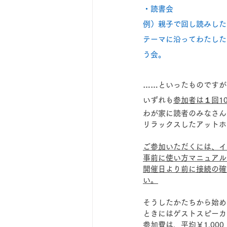
・読書会
例）親子で回し読みした
テーマに沿ってわたした
う会。
……といったものですが
いずれも
参加者は１回1
わが家に読者のみなさん
リラックスしたアットホ
ご参加いただくには、イ
事前に使い方マニュアル
開催日より前に接続の確
い。
そうしたかたちから始め
ときにはゲストスピーカ
参加費は、平均￥1,00