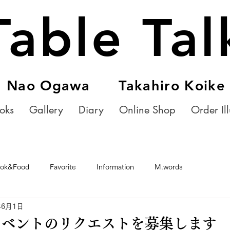
Table Tal
Nao Ogawa Takahiro Koike
oks
Gallery
Diary
Online Shop
Order Ill
ok&Food
Favorite
Information
M.words
年6月1日
イベントのリクエストを募集します