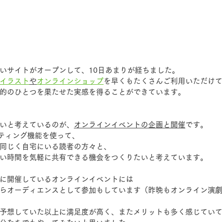
いサイトがオープンして、10日あまりが経ちました。
イラスト
や
オンラインショップ
を早くもたくさんご利用いただけ
的のひとつを果たせた実感を得ることができています。
いと考えているのが、
オンラインイベントの企画と開催
です。
ーティング機能を使って、
同じく自宅にいる読者の方々と、
い時間を気軽に共有できる機会をつくりたいと考えています。
に開催しているオンラインイベントには
らオーディエンスとして参加もしています（昨晩もオンライン演
予想していた以上に満足度が高く、またメリットも多く感じてい