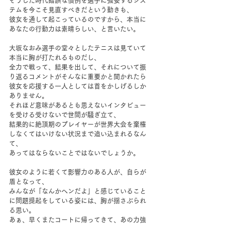
そうした時代錯誤な慣例を選手に強要するシス
テムを今こそ見直すべきだという動きも、
彼女を通して起こっているのですから、本当に
あなたの行動力は素晴らしい、と言いたい。
大坂なおみ選手の堂々としたテニスは見ていて
本当に胸が打たれるものだし、
全力で戦って、結果を出して、それについて振
り返るコメントがそんなに重要かと聞かれたら
彼女を応援する一人としては首をかしげるしか
ありません。
それほど意味があるとも思えないインタビュー
を受ける受けないで世間が騒ぎ立て、
結果的に絶頂期のプレイヤーが世界大会を棄権
しなくてはいけない状況まで追い込まれるなん
て、
あってはならないことではないでしょうか。
彼女のように若くて影響力のある人が、自らが
盾となって、
みんなが「なんかヘンだよ」と感じていること
に問題提起をしている姿には、胸が揺さぶられ
る思い。
あぁ、早くまたコートに帰ってきて、あの力強