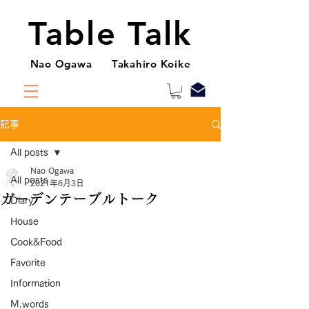
Table Talk
Nao Ogawa Takahiro Koike
記事
All posts
Nao Ogawa
All posts
2021年6月3日
ガーデンテーブルトーク
Diary
House
Cook&Food
Favorite
Information
M.words