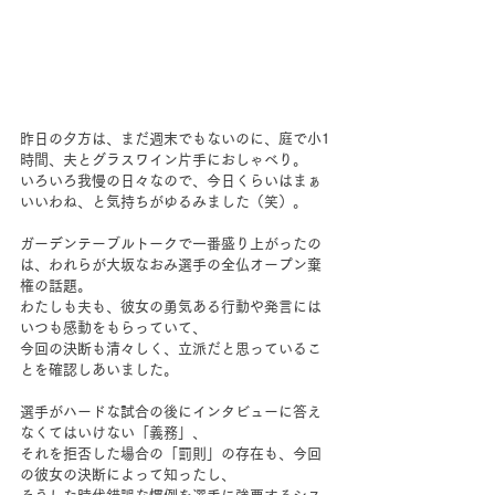
昨日の夕方は、まだ週末でもないのに、庭で小1
時間、夫とグラスワイン片手におしゃべり。
いろいろ我慢の日々なので、今日くらいはまぁ
いいわね、と気持ちがゆるみました（笑）。
ガーデンテーブルトークで一番盛り上がったの
は、われらが大坂なおみ選手の全仏オープン棄
権の話題。
わたしも夫も、彼女の勇気ある行動や発言には
いつも感動をもらっていて、
今回の決断も清々しく、立派だと思っているこ
とを確認しあいました。
選手がハードな試合の後にインタビューに答え
なくてはいけない「義務」、
それを拒否した場合の「罰則」の存在も、今回
の彼女の決断によって知ったし、