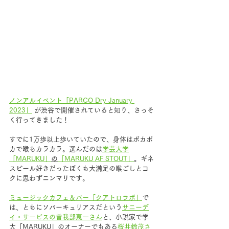
ノンアルイベント「PARCO Dry January 
2023」
 が渋谷で開催されていると知り、さっそ
く行ってきました！　
すでに1万歩以上歩いていたので、身体はポカポ
カで喉もカラカラ。選んだのは
学芸大学
「MARUKU」
の
「MARUKU AF STOUT」
。ギネ
スビール好きだったぼくも大満足の喉ごしとコ
クに思わずニンマリです。
ミュージックカフェ＆バー「クアトロラボ」
で
は、ともにソバーキュリアスだという
サニーデ
イ・サービスの曽我部恵一さん
と、小説家で学
大「MARUKU」のオーナーでもある
桜井鈴茂さ