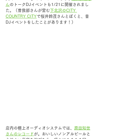
ん
のトークDJイベントも1/21に開催されまし
た。（曽我部さんが営む
下北沢のCITY 
COUNTRY CITY
で桜井鈴茂さんとぼくと、昔
DJイベントをしたことがあります！）
店内の極上オーディオシステムでは、
原田知世
さんのレコード
が。おいしいノンアルビールと