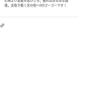
心地よい音楽を浴びたら、疲れはみるみる回
復。足取り軽く次の街へGOゴーゴーです！
すべて表示
最新記事