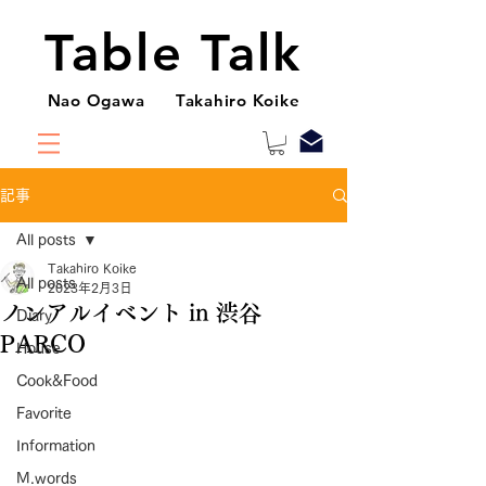
Table Talk
Nao Ogawa Takahiro Koike
記事
All posts
Takahiro Koike
All posts
2023年2月3日
ノンアルイベント in 渋谷
Diary
PARCO
House
Cook&Food
Favorite
Information
M.words