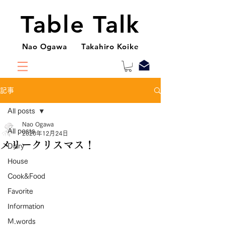
Table Talk
Nao Ogawa Takahiro Koike
記事
All posts
Nao Ogawa
All posts
2020年12月24日
メリークリスマス！
Diary
House
Cook&Food
Favorite
Information
M.words