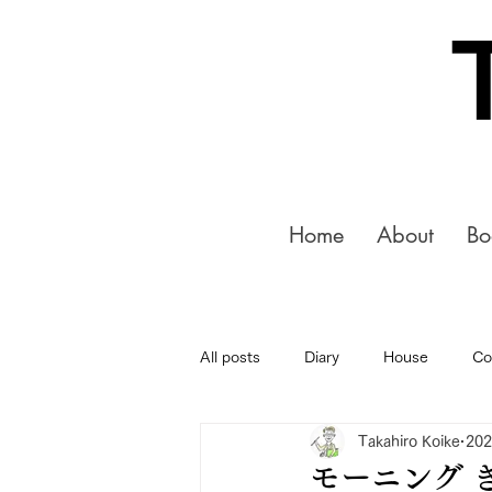
Home
About
Bo
All posts
Diary
House
Co
Takahiro Koike
20
モーニング 