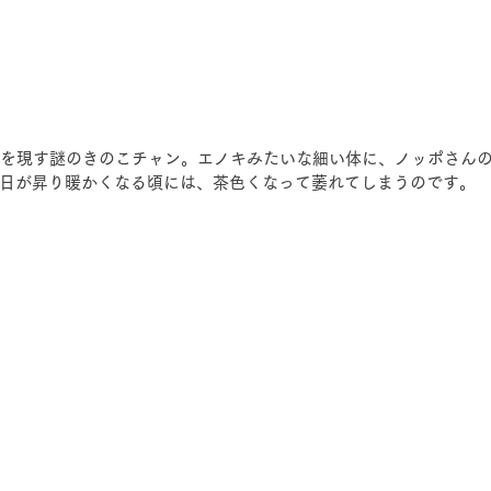
と姿を現す謎のきのこチャン。エノキみたいな細い体に、ノッポさん
日が昇り暖かくなる頃には、茶色くなって萎れてしまうのです。