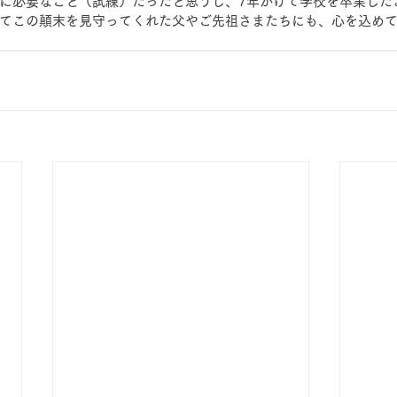
に必要なこと（試練）だったと思うし、7年かけて学校を卒業した
てこの顛末を見守ってくれた父やご先祖さまたちにも、心を込め