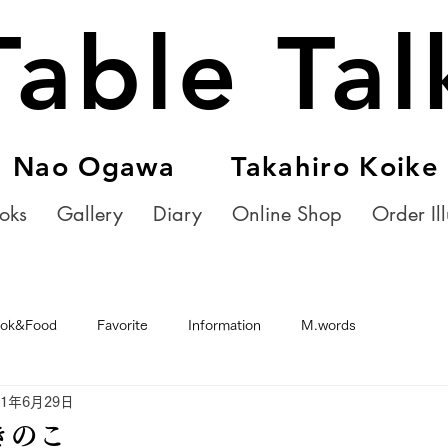
Table Tal
Nao Ogawa Takahiro Koike
oks
Gallery
Diary
Online Shop
Order Ill
ok&Food
Favorite
Information
M.words
21年6月29日
きのこ