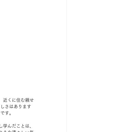
、近くに住む親せ
寂しさはあります
いです。
し学んだことは、