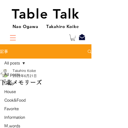
Table Talk
Nao Ogawa Takahiro Koike
記事
All posts
Takahiro Koike
All posts
2022年6月21日
下北メモリーズ
Diary
House
Cook&Food
Favorite
Information
M.words