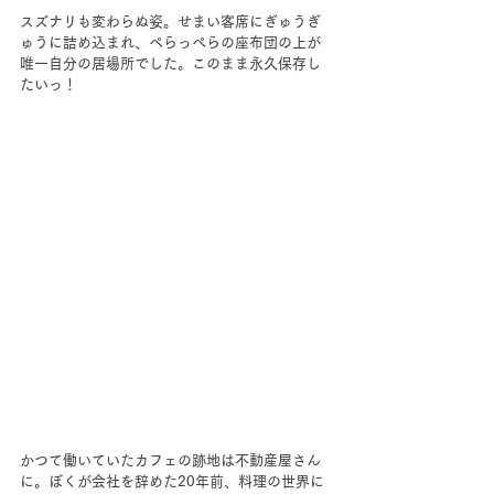
スズナリも変わらぬ姿。せまい客席にぎゅうぎ
ゅうに詰め込まれ、ぺらっぺらの座布団の上が
唯一自分の居場所でした。このまま永久保存し
たいっ！
かつて働いていたカフェの跡地は不動産屋さん
に。ぼくが会社を辞めた20年前、料理の世界に