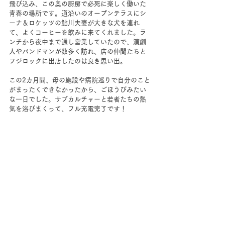
飛び込み、この奥の厨房で必死に楽しく働いた
青春の場所です。道沿いのオープンテラスにシ
ーナ＆ロケッツの鮎川夫妻が大きな犬を連れ
て、よくコーヒーを飲みに来てくれました。ラ
ンチから夜中まで通し営業していたので、演劇
人やバンドマンが数多く訪れ、店の仲間たちと
フジロックに出店したのは良き思い出。
この2カ月間、母の施設や病院巡りで自分のこと
がまったくできなかったから、ごほうびみたい
な一日でした。サブカルチャーと若者たちの熱
気を浴びまくって、フル充電完了です！