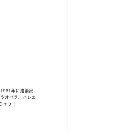
961年に建築家
クやオペラ、バレエ
ちゃう！