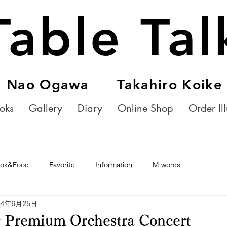
Table Tal
Nao Ogawa Takahiro Koike
oks
Gallery
Diary
Online Shop
Order Ill
ok&Food
Favorite
Information
M.words
24年6月25日
emium Orchestra Concert