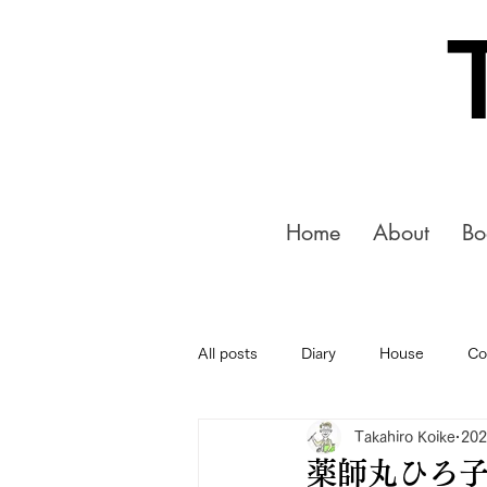
Home
About
Bo
All posts
Diary
House
Co
Takahiro Koike
20
薬師丸ひろ子 Pr