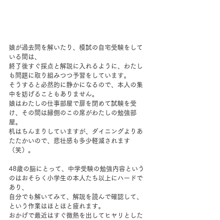
娘が過去問を解いたり、模試の自宅受験をして
いる間は、
終了後すぐ採点と解説に入れるように、わたし
も問題に取り組みつつ予習をしています。
そうすると必然的に静かになるので、本人の集
中を妨げることもありません。
娘はわたしの仕事部屋で扉を閉めて試験を受
け、その間は縁側のこの席がわたしの勉強部
屋。
机はちんまりしていますが、ダイニングよりあ
たたかいので、悲壮感も多少軽減されます
（笑）。
48歳の脳にとって、中学受験の勉強内容という
のはおそらく小学生の本人たち以上にハードで
あり、
自分でも解いてみて、解説を読んで確認して、
という作業はほとほと疲れます。
おかげで最近はすぐ微熱を出してヒヤリとした