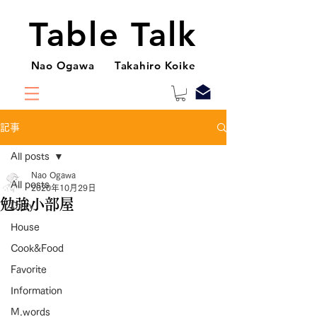
Table Talk
Nao Ogawa Takahiro Koike
記事
All posts
Nao Ogawa
All posts
2020年10月29日
勉強小部屋
Diary
House
Cook&Food
Favorite
Information
M.words