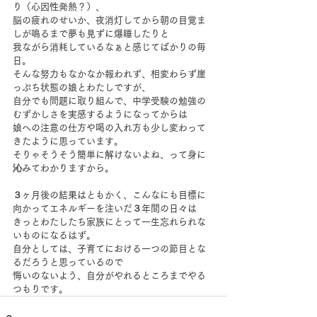
り（心因性発熱？）、
脳の疲れのせいか、夜消灯してから朝の目覚ま
しが鳴るまで夢も見ずに爆睡したりと
我ながら消耗しているなぁと感じてばかりの毎
日。
そんな努力もなかなか報われず、相変わらず崖
っぷち状態の娘とわたしですが、
自分でも問題に取り組んで、中学受験の勉強の
むずかしさを実感するようになってからは
娘への注意の仕方や喝の入れ方も少し変わって
きたように思っています。
そりゃそうそう簡単に解けないよね、って身に
沁みてわかりますから。
３ヶ月後の結果はともかく、こんなにも目標に
向かってエネルギーを注いだ３年間の日々は
きっとわたしたち家族にとって一生忘れられな
いものになるはず。
自分としては、子育てにおける一つの節目とな
るだろうと思っているので
悔いのないよう、自分がやれるところまでやる
つもりです。