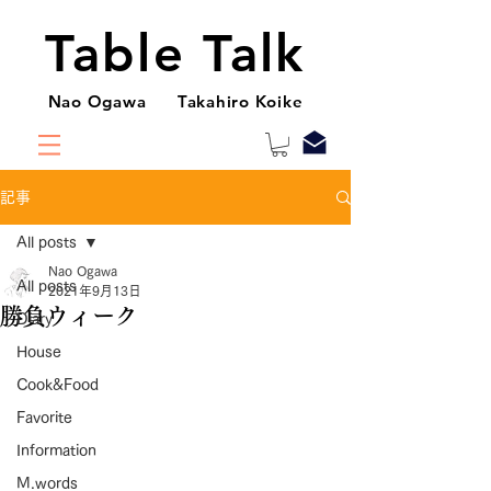
Table Talk
Nao Ogawa Takahiro Koike
記事
All posts
Nao Ogawa
All posts
2021年9月13日
勝負ウィーク
Diary
House
Cook&Food
Favorite
Information
M.words