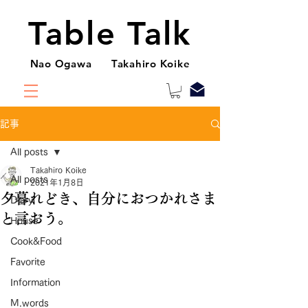
Table Talk
Nao Ogawa Takahiro Koike
記事
All posts
Takahiro Koike
All posts
2021年1月8日
夕暮れどき、自分におつかれさま
Diary
と言おう。
House
Cook&Food
Favorite
Information
M.words