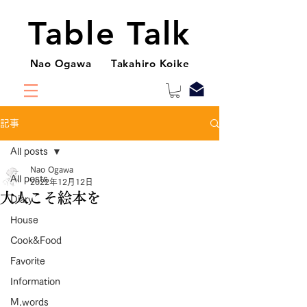
Table Talk
Nao Ogawa Takahiro Koike
記事
All posts
Nao Ogawa
All posts
2022年12月12日
大人こそ絵本を
Diary
House
Cook&Food
Favorite
Information
M.words