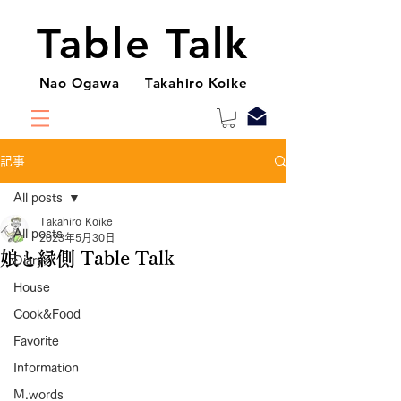
Table Talk
Nao Ogawa Takahiro Koike
記事
All posts
Takahiro Koike
All posts
2023年5月30日
娘と縁側 Table Talk
Diary
House
Cook&Food
Favorite
Information
M.words