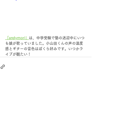
「andymori」
は、中学受験で塾の送迎中にいつ
も娘が歌っていました。小山田くんの声の温度
感とギターの音色はぼくら好みです。いつかラ
イブが観たい！
すべて表示
最新記事