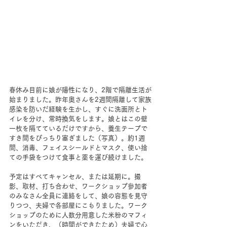
春休み目前に娘が陽性になり、2階で隔離生活が
始まりました。昨年奥さんを2週間隔離して家族
感染を防いだ経験を生かし、すぐに洗面所とト
イレを分け、常時換気をします。娘とはこの壁
一枚を隔てているだけですから、養生テープで
すき間をぴっちり塞ぎました（写真）。約1週
間、消毒、フェイスシールドとマスク、使い捨
ての手袋をつけて食事と薬を運び続けました。
予定はすべてキャンセル、または延期に。撮
影、取材、打ち合わせ、ワークショップ参加者
のみなさん全員に連絡をして、娘の容態を見守
りつつ、夫婦で各部屋にこもりました。ワーク
ショップのために人数分用意した米粉のマフィ
ンをいただき、（時間ができたため）夫婦で心