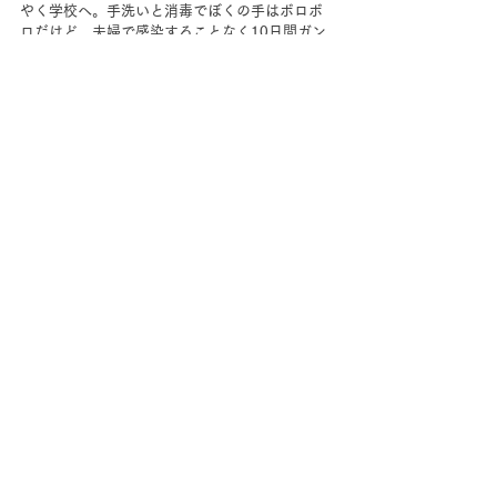
やく学校へ。手洗いと消毒でぼくの手はボロボ
ロだけど、夫婦で感染することなく10日間ガン
バリマシター！！
すべて表示
最新記事