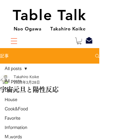
Table Talk
Nao Ogawa Takahiro Koike
記事
All posts
Takahiro Koike
All posts
2023年3月28日
宇宙元旦と陽性反応
Diary
House
Cook&Food
Favorite
Information
M.words