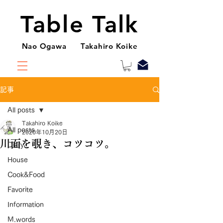
Table Talk
Nao Ogawa Takahiro Koike
記事
All posts
Takahiro Koike
All posts
2020年10月20日
川面を覗き、コツコツ。
Diary
House
Cook&Food
Favorite
Information
M.words