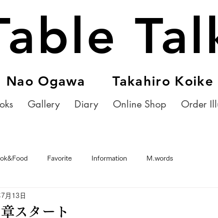
Table Tal
Nao Ogawa Takahiro Koike
oks
Gallery
Diary
Online Shop
Order Ill
ok&Food
Favorite
Information
M.words
年7月13日
２章スタート