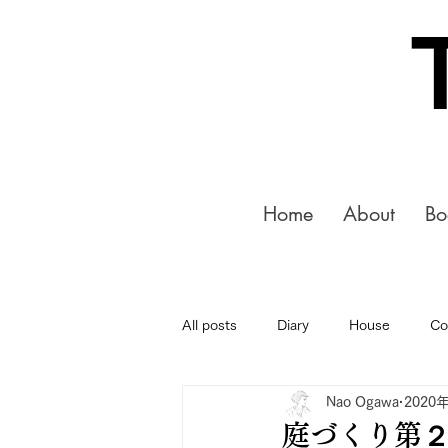
Home
About
Bo
All posts
Diary
House
Co
Nao Ogawa
2020
庭づくり第