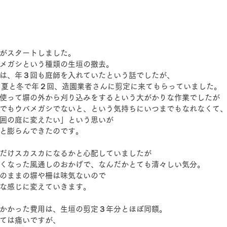
がスタートしました。
メガシという種類の生垣の撤去。
は、年３回も庭師を入れていたという話でしたが、
、夏と冬で年２回、造園業者さんに剪定に来てもらっていました。
使って塀の外から刈り込みをするという大がかりな作業でしたが
でもウバメガシでないと、という気持ちにいつまでもなれなくて
囲の庭に変えたい」という思いが
と膨らんできたのです。
だけスカスカになるかと心配していましたが
くなった風通しのおかげで、なんだかとても清々しい気分。
のままの塀や柵は味気ないので
な感じに変えていきます。
かかった費用は、生垣の剪定３年分とほぼ同額。
ては痛いですが、