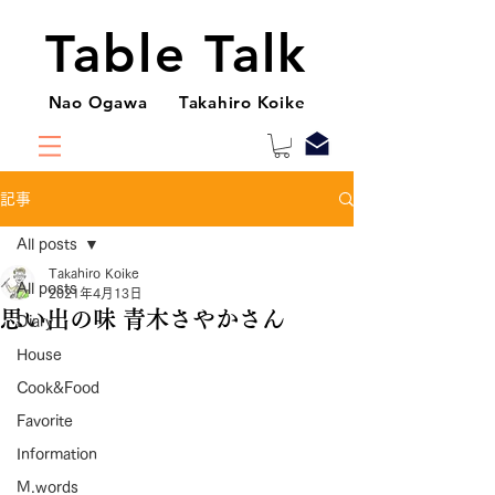
Table Talk
Nao Ogawa Takahiro Koike
記事
All posts
Takahiro Koike
All posts
2021年4月13日
思い出の味 青木さやかさん
Diary
House
Cook&Food
Favorite
Information
M.words