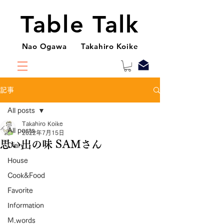
Table Talk
Nao Ogawa Takahiro Koike
記事
All posts
Takahiro Koike
All posts
2022年7月15日
思い出の味 SAMさん
Diary
House
Cook&Food
Favorite
Information
M.words