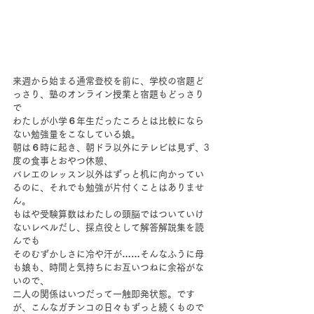
来週から始まる通常登校を前に、学校の宿題ど
っさり、塾のオンライン授業と宿題もどっさり
で
わたしが小学６年生だったころとは比較になら
ない勉強量をこなしている娘。
朝は６時に起き、朝ドラ以外にテレビは見ず、3
度の食事とおやつ休憩、
バレエのレッスン以外はずっと机に向かってい
るのに、それでも勉強が片付くことはありませ
ん。
もはや受験算数はわたしの頭脳ではついていけ
ないレベルだし、採点役として解答解説集を読
んでも
そのむずかしさに冷や汗が……そんなふうに母
も娘も、時間と気持ちにお互いつねに余裕がな
いので、
二人の関係はいつだって一触即発状態。です
が、こんなガチンコの日々もずっと続くもので