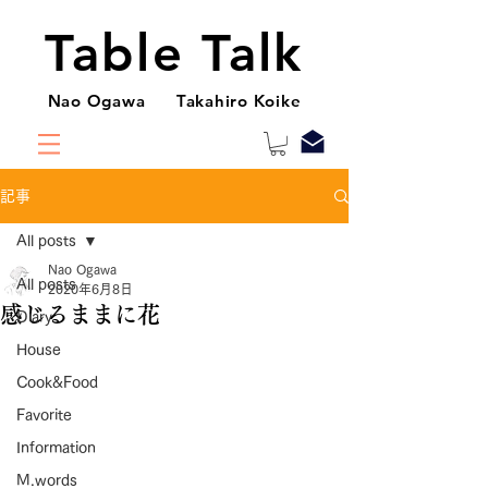
Table Talk
Nao Ogawa Takahiro Koike
記事
All posts
Nao Ogawa
All posts
2020年6月8日
感じるままに花
Diary
House
Cook&Food
Favorite
Information
M.words