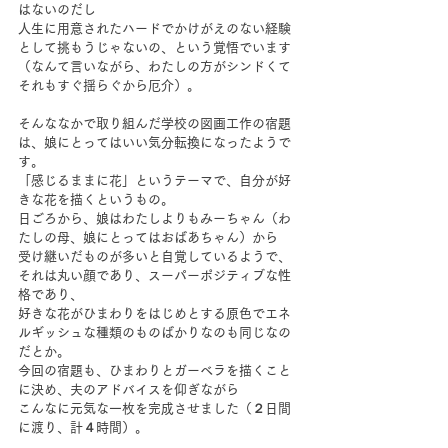
はないのだし
人生に用意されたハードでかけがえのない経験
として挑もうじゃないの、という覚悟でいます
（なんて言いながら、わたしの方がシンドくて
それもすぐ揺らぐから厄介）。
そんななかで取り組んだ学校の図画工作の宿題
は、娘にとってはいい気分転換になったようで
す。
「感じるままに花」というテーマで、自分が好
きな花を描くというもの。
日ごろから、娘はわたしよりもみーちゃん（わ
たしの母、娘にとってはおばあちゃん）から
受け継いだものが多いと自覚しているようで、
それは丸い顔であり、スーパーポジティブな性
格であり、
好きな花がひまわりをはじめとする原色でエネ
ルギッシュな種類のものばかりなのも同じなの
だとか。
今回の宿題も、ひまわりとガーベラを描くこと
に決め、夫のアドバイスを仰ぎながら
こんなに元気な一枚を完成させました（２日間
に渡り、計４時間）。