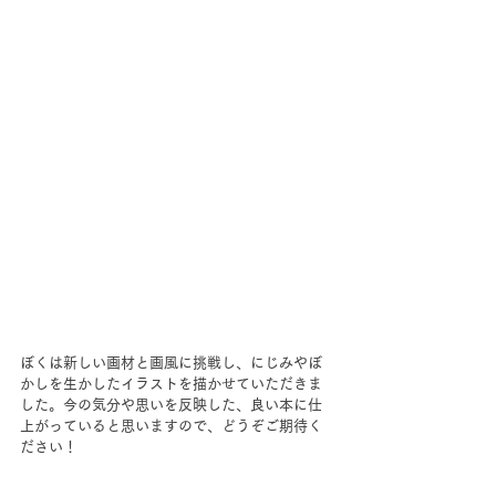
ぼくは新しい画材と画風に挑戦し、にじみやぼ
かしを生かしたイラストを描かせていただきま
した。今の気分や思いを反映した、良い本に仕
上がっていると思いますので、どうぞご期待く
ださい！　
→　
『伝え上手になりたい』