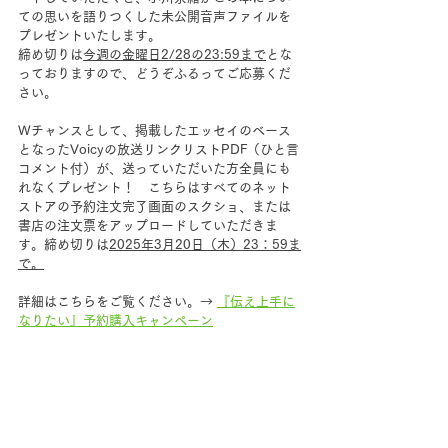
ての思いを語りつくした未公開音声ファイルを
プレゼントいたします。
締め切りは
今週の金曜日2/28の23:59まで
とな
っておりますので、どうぞふるってご応募くだ
さい。
Wチャンスとして、掲載したエッセイのベース
となったVoicyの放送リンクリストPDF（ひと言
コメント付）が、送っていただいた方全員にも
れなくプレゼント！　こちらはすべてのネット
ストアの予約注文完了画面のスクショ、または
書店の注文票をアップロードしていただきま
す。締め切りは
2025年3月20日（木）23：59ま
で。
詳細はこちらをご覧ください。→ 
『伝え上手に
なりたい』予約購入キャンペーン