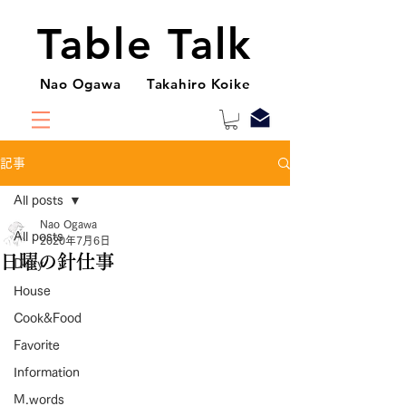
Table Talk
Nao Ogawa Takahiro Koike
記事
All posts
Nao Ogawa
All posts
2020年7月6日
日曜の針仕事
Diary
House
Cook&Food
Favorite
Information
M.words