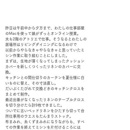
昨日は午前中から夕方まで、わたしの仕事部屋
のMacを使って娘がずっとオンライン授業。
夫も2階のアトリエで仕事。そうなるとわたしの
居場所はリビングダイニングになるわけで
以前からやらなきゃやらなきゃと思っていたミ
シン作業に取り組むことにしました。
まずは、生地が薄くなってしまったクッション
カバーを新しくつくったリネンのカバーに交
換。
キッチンとの間仕切りのカーテンを夏仕様に白
いものに替え、その寸法直し。
だいぶくたびれて交換どきのキッチンクロスを
まとめて制作。
最近出番がなくなったリネンのテーブルクロス
を切り分けたら計9枚できました。
ついでに古いベッドリネンをひたすら切って台
所仕事用のウエスもたんまりストック。
布まみれ、糸くずまみれになりながらも、すべ
ての作業を終えてミシンを片付けるころには