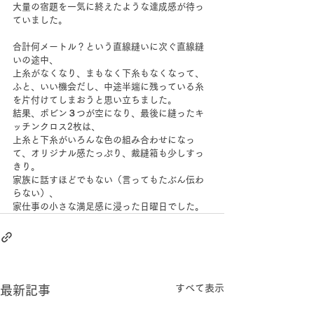
大量の宿題を一気に終えたような達成感が待っ
ていました。
合計何メートル？という直線縫いに次ぐ直線縫
いの途中、
上糸がなくなり、まもなく下糸もなくなって、
ふと、いい機会だし、中途半端に残っている糸
を片付けてしまおうと思い立ちました。
結果、ボビン３つが空になり、最後に縫ったキ
ッチンクロス2枚は、
上糸と下糸がいろんな色の組み合わせになっ
て、オリジナル感たっぷり、裁縫箱も少しすっ
きり。
家族に話すほどでもない（言ってもたぶん伝わ
らない）、
家仕事の小さな満足感に浸った日曜日でした。
すべて表示
最新記事