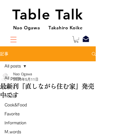
Table Talk
Nao Ogawa Takahiro Koike
記事
All posts
Nao Ogawa
All posts
2020年5月11日
最新刊『直しながら住む家』発売
Diary
中です
House
Cook&Food
Favorite
Information
M.words