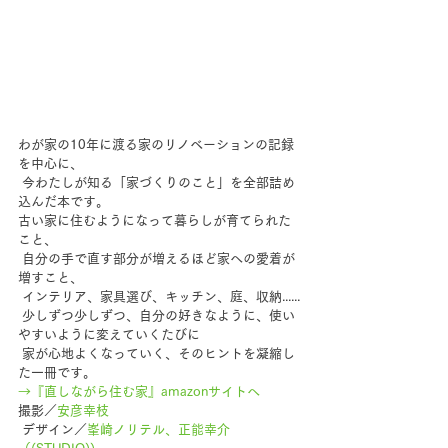
わが家の10年に渡る家のリノベーションの記録
を中心に、
 今わたしが知る「家づくりのこと」を全部詰め
込んだ本です。
古い家に住むようになって暮らしが育てられた
こと、
 自分の手で直す部分が増えるほど家への愛着が
増すこと、
 インテリア、家具選び、キッチン、庭、収納......
 少しずつ少しずつ、自分の好きなように、使い
やすいように変えていくたびに
 家が心地よくなっていく、そのヒントを凝縮し
た一冊です。
→『直しながら住む家』amazonサイトへ
撮影／
安彦幸枝
 デザイン／
峯崎ノリテル、正能幸介