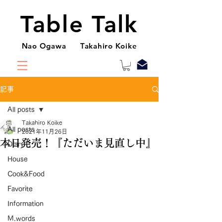
Table Talk
Nao Ogawa Takahiro Koike
記事
All posts
Takahiro Koike
All posts
2021年11月26日
本日発売！『ただいま見直し中』
Diary
House
Cook&Food
Favorite
Information
M.words